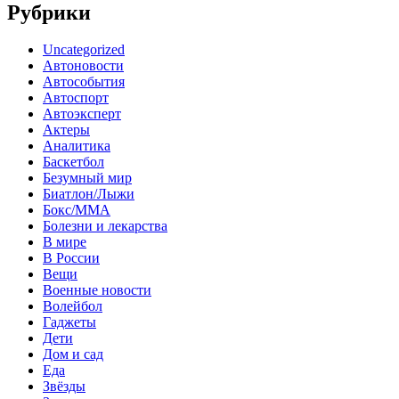
Рубрики
Uncategorized
Автоновости
Автособытия
Автоспорт
Автоэксперт
Актеры
Аналитика
Баскетбол
Безумный мир
Биатлон/Лыжи
Бокс/MMA
Болезни и лекарства
В мире
В России
Вещи
Военные новости
Волейбол
Гаджеты
Дети
Дом и сад
Еда
Звёзды