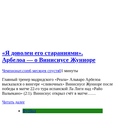
«Я доволен его стараниями».
Арбелоа — о Винисиусе Жуниоре
Чемпионат.com
6 месяцев спустя
0
1 минуты
Главный тренер мадридского «Реала» Альваро Арбелоа
высказался о вингере «сливочных» Винисиусе Жуниоре после
победы в матче 22-го тура испанской Ла Лиги над «Райо
Вальекано» (2:1). Винисиус открыл счёт в матче……
Читать далее
Футбол