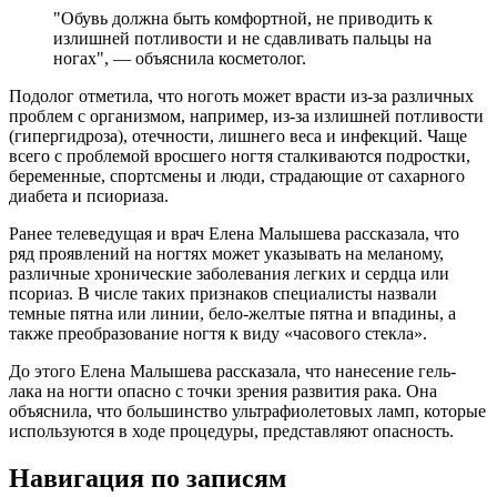
"Обувь должна быть комфортной, не приводить к
излишней потливости и не сдавливать пальцы на
ногах", — объяснила косметолог.
Подолог отметила, что ноготь может врасти из-за различных
проблем с организмом, например, из-за излишней потливости
(гипергидроза), отечности, лишнего веса и инфекций. Чаще
всего с проблемой вросшего ногтя сталкиваются подростки,
беременные, спортсмены и люди, страдающие от сахарного
диабета и псиориаза.
Ранее телеведущая и врач Елена Малышева рассказала, что
ряд проявлений на ногтях может указывать на меланому,
различные хронические заболевания легких и сердца или
псориаз. В числе таких признаков специалисты назвали
темные пятна или линии, бело-желтые пятна и впадины, а
также преобразование ногтя к виду «часового стекла».
До этого Елена Малышева рассказала, что нанесение гель-
лака на ногти опасно с точки зрения развития рака. Она
объяснила, что большинство ультрафиолетовых ламп, которые
используются в ходе процедуры, представляют опасность.
Навигация по записям