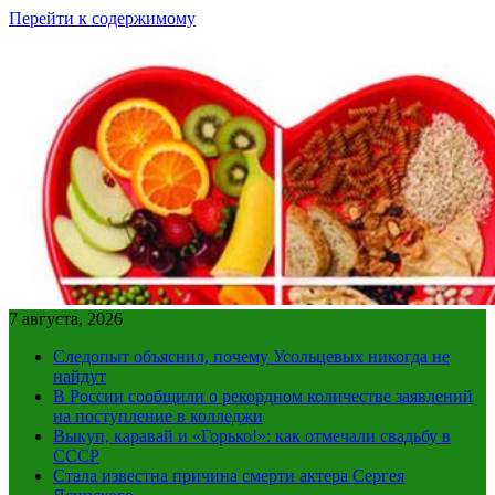
Перейти к содержимому
7 августа, 2026
Следопыт объяснил, почему Усольцевых никогда не
найдут
В России сообщили о рекордном количестве заявлений
на поступление в колледжи
Выкуп, каравай и «Горько!»: как отмечали свадьбу в
СССР
Стала известна причина смерти актера Сергея