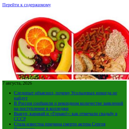
Перейти к содержимому
7 августа, 2026
Следопыт объяснил, почему Усольцевых никогда не
найдут
В России сообщили о рекордном количестве заявлений
на поступление в колледжи
Выкуп, каравай и «Горько!»: как отмечали свадьбу в
СССР
Стала известна причина смерти актера Сергея