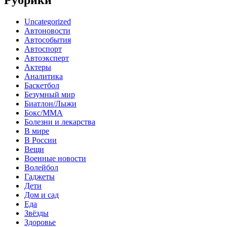
Uncategorized
Автоновости
Автособытия
Автоспорт
Автоэксперт
Актеры
Аналитика
Баскетбол
Безумный мир
Биатлон/Лыжи
Бокс/MMA
Болезни и лекарства
В мире
В России
Вещи
Военные новости
Волейбол
Гаджеты
Дети
Дом и сад
Еда
Звёзды
Здоровье