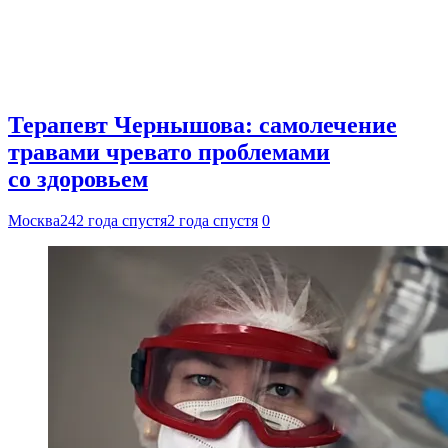
Терапевт Чернышова: самолечение
травами чревато проблемами
со здоровьем
Москва24
2 года спустя
2 года спустя
0