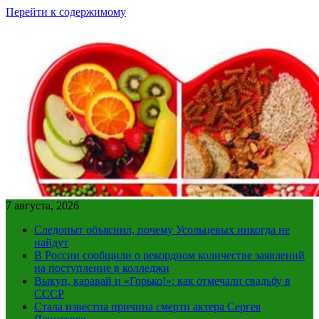
Перейти к содержимому
7 августа, 2026
Следопыт объяснил, почему Усольцевых никогда не
найдут
В России сообщили о рекордном количестве заявлений
на поступление в колледжи
Выкуп, каравай и «Горько!»: как отмечали свадьбу в
СССР
Стала известна причина смерти актера Сергея