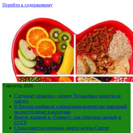
Перейти к содержимому
7 августа, 2026
Следопыт объяснил, почему Усольцевых никогда не
найдут
В России сообщили о рекордном количестве заявлений
на поступление в колледжи
Выкуп, каравай и «Горько!»: как отмечали свадьбу в
СССР
Стала известна причина смерти актера Сергея