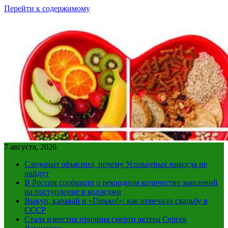
Перейти к содержимому
7 августа, 2026
Следопыт объяснил, почему Усольцевых никогда не
найдут
В России сообщили о рекордном количестве заявлений
на поступление в колледжи
Выкуп, каравай и «Горько!»: как отмечали свадьбу в
СССР
Стала известна причина смерти актера Сергея