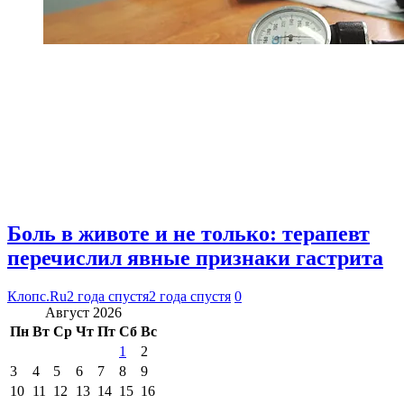
Боль в животе и не только: терапевт
перечислил явные признаки гастрита
Клопс.Ru
2 года спустя
2 года спустя
0
Август 2026
Пн
Вт
Ср
Чт
Пт
Сб
Вс
1
2
3
4
5
6
7
8
9
10
11
12
13
14
15
16