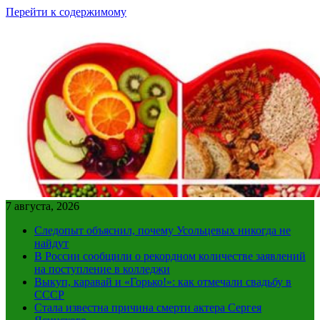
Перейти к содержимому
7 августа, 2026
Следопыт объяснил, почему Усольцевых никогда не
найдут
В России сообщили о рекордном количестве заявлений
на поступление в колледжи
Выкуп, каравай и «Горько!»: как отмечали свадьбу в
СССР
Стала известна причина смерти актера Сергея