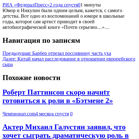
РИА «ФедералПресс»
2 года спустя
0
1 минуты
Юмор и Никулин были одним целым, кажется, с самого
детства. Вот одно из воспоминаний о юморе в школьные
годы, которое сам артист приводит в своей
автобиографической книге «Почти серьезно…»…
Навигация по записям
Предыдущая:
Барбер отрезал россиянину часть уха
Далее:
Китай начал расследование в отношении европейского
сыра
Похожие новости
Роберт Паттинсон скоро начнtт
готовиться к роли в «Бэтмене 2»
Чемпионат.com
4 месяца спустя
0
Актер Михаил Галустян заявил, что
хочет сыграть драматическую роль в