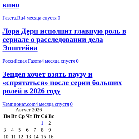
кино
Газета.Ru
4 месяца спустя
0
Лора Дерн исполнит главную роль в
сериале о расследовании дела
Эпштейна
Российская Газета
4 месяца спустя
0
Зендея хочет взять паузу и
«спрятаться» после серии больших
ролей в 2026 году
Чемпионат.com
4 месяца спустя
0
Август 2026
Пн
Вт
Ср
Чт
Пт
Сб
Вс
1
2
3
4
5
6
7
8
9
10
11
12
13
14
15
16