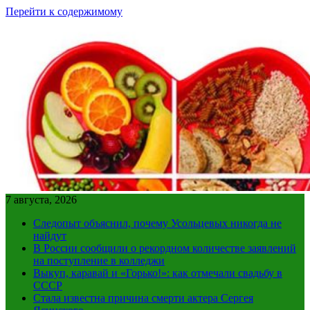
Перейти к содержимому
7 августа, 2026
Следопыт объяснил, почему Усольцевых никогда не
найдут
В России сообщили о рекордном количестве заявлений
на поступление в колледжи
Выкуп, каравай и «Горько!»: как отмечали свадьбу в
СССР
Стала известна причина смерти актера Сергея