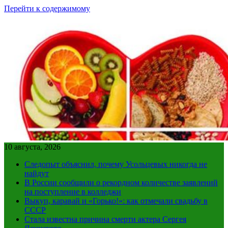
Перейти к содержимому
10 августа, 2026
Следопыт объяснил, почему Усольцевых никогда не
найдут
В России сообщили о рекордном количестве заявлений
на поступление в колледжи
Выкуп, каравай и «Горько!»: как отмечали свадьбу в
СССР
Стала известна причина смерти актера Сергея