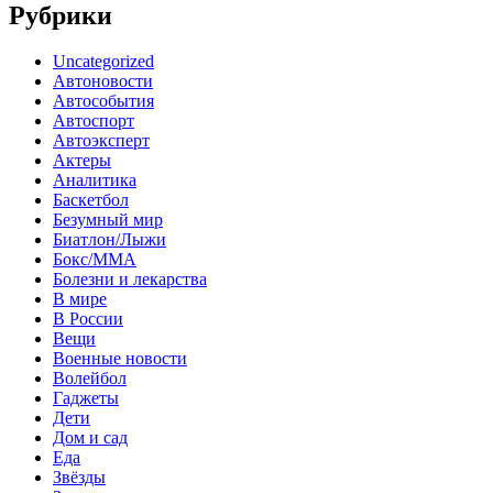
Рубрики
Uncategorized
Автоновости
Автособытия
Автоспорт
Автоэксперт
Актеры
Аналитика
Баскетбол
Безумный мир
Биатлон/Лыжи
Бокс/MMA
Болезни и лекарства
В мире
В России
Вещи
Военные новости
Волейбол
Гаджеты
Дети
Дом и сад
Еда
Звёзды