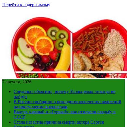
Перейти к содержимому
7 августа, 2026
Следопыт объяснил, почему Усольцевых никогда не
найдут
В России сообщили о рекордном количестве заявлений
на поступление в колледжи
Выкуп, каравай и «Горько!»: как отмечали свадьбу в
СССР
Стала известна причина смерти актера Сергея