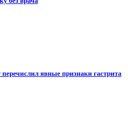
ку без врача
вт перечислил явные признаки гастрита