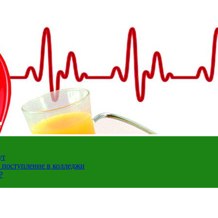
ут
а поступление в колледжи
Р