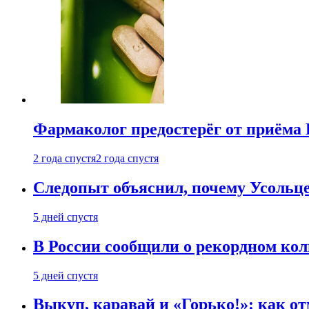
Фармаколог предостерёг от приёма 
2 года спустя
2 года спустя
Следопыт объяснил, почему Усольце
5 дней спустя
В России сообщили о рекордном кол
5 дней спустя
Выкуп, каравай и «Горько!»: как о