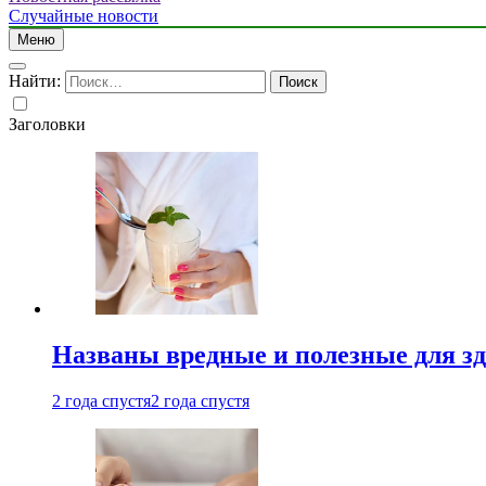
Случайные новости
Меню
Найти:
Заголовки
Названы вредные и полезные для з
2 года спустя
2 года спустя