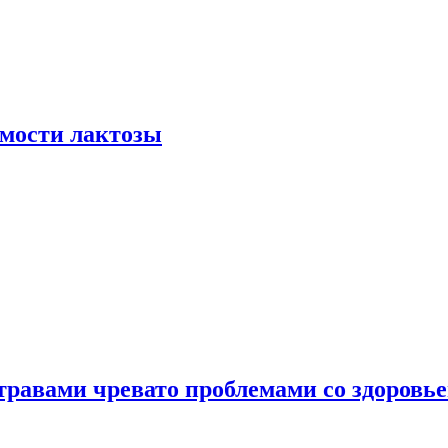
мости лактозы
травами чревато проблемами со здоровь