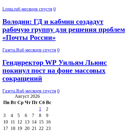
Lenta.ru
6 месяцев спустя
0
Володин: ГД и кабмин создадут
рабочую группу для решения проблем
«Почты России»
Газета.Ru
6 месяцев спустя
0
Гендиректор WP Уильям Льюис
покинул пост на фоне массовых
сокращений
Газета.Ru
6 месяцев спустя
0
Август 2026
Пн
Вт
Ср
Чт
Пт
Сб
Вс
1
2
3
4
5
6
7
8
9
10
11
12
13
14
15
16
17
18
19
20
21
22
23