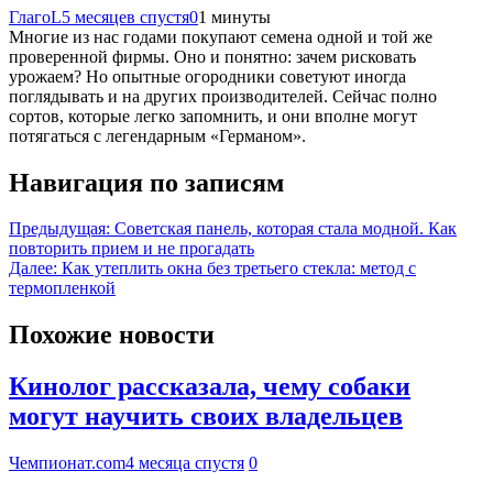
ГлагоL
5 месяцев спустя
0
1 минуты
Многие из нас годами покупают семена одной и той же
проверенной фирмы. Оно и понятно: зачем рисковать
урожаем? Но опытные огородники советуют иногда
поглядывать и на других производителей. Сейчас полно
сортов, которые легко запомнить, и они вполне могут
потягаться с легендарным «Германом».
Навигация по записям
Предыдущая:
Советская панель, которая стала модной. Как
повторить прием и не прогадать
Далее:
Как утеплить окна без третьего стекла: метод с
термопленкой
Похожие новости
Кинолог рассказала, чему собаки
могут научить своих владельцев
Чемпионат.com
4 месяца спустя
0