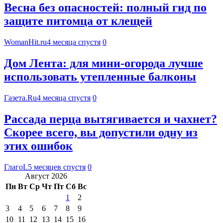
Весна без опасностей: полный гид по
защите питомца от клещей
WomanHit.ru
4 месяца спустя
0
Дом Лента: для мини-огорода лучше
использовать утепленные балконы
Газета.Ru
4 месяца спустя
0
Рассада перца вытягивается и чахнет?
Скорее всего, вы допустили одну из
этих ошибок
ГлагоL
5 месяцев спустя
0
Август 2026
Пн
Вт
Ср
Чт
Пт
Сб
Вс
1
2
3
4
5
6
7
8
9
10
11
12
13
14
15
16