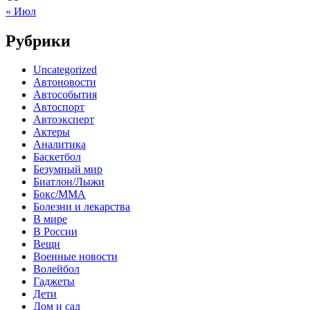
« Июл
Рубрики
Uncategorized
Автоновости
Автособытия
Автоспорт
Автоэксперт
Актеры
Аналитика
Баскетбол
Безумный мир
Биатлон/Лыжи
Бокс/MMA
Болезни и лекарства
В мире
В России
Вещи
Военные новости
Волейбол
Гаджеты
Дети
Дом и сад