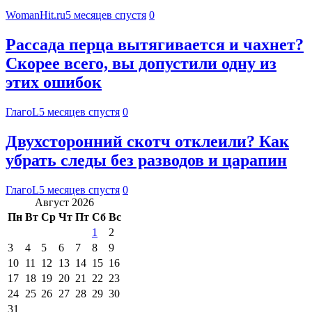
WomanHit.ru
5 месяцев спустя
0
Рассада перца вытягивается и чахнет?
Скорее всего, вы допустили одну из
этих ошибок
ГлагоL
5 месяцев спустя
0
Двухсторонний скотч отклеили? Как
убрать следы без разводов и царапин
ГлагоL
5 месяцев спустя
0
Август 2026
Пн
Вт
Ср
Чт
Пт
Сб
Вс
1
2
3
4
5
6
7
8
9
10
11
12
13
14
15
16
17
18
19
20
21
22
23
24
25
26
27
28
29
30
31