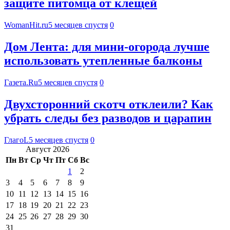
защите питомца от клещей
WomanHit.ru
5 месяцев спустя
0
Дом Лента: для мини-огорода лучше
использовать утепленные балконы
Газета.Ru
5 месяцев спустя
0
Двухсторонний скотч отклеили? Как
убрать следы без разводов и царапин
ГлагоL
5 месяцев спустя
0
Август 2026
Пн
Вт
Ср
Чт
Пт
Сб
Вс
1
2
3
4
5
6
7
8
9
10
11
12
13
14
15
16
17
18
19
20
21
22
23
24
25
26
27
28
29
30
31