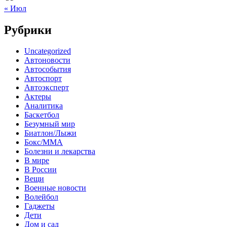
« Июл
Рубрики
Uncategorized
Автоновости
Автособытия
Автоспорт
Автоэксперт
Актеры
Аналитика
Баскетбол
Безумный мир
Биатлон/Лыжи
Бокс/MMA
Болезни и лекарства
В мире
В России
Вещи
Военные новости
Волейбол
Гаджеты
Дети
Дом и сад