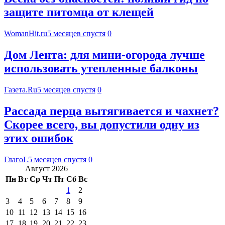
защите питомца от клещей
WomanHit.ru
5 месяцев спустя
0
Дом Лента: для мини-огорода лучше
использовать утепленные балконы
Газета.Ru
5 месяцев спустя
0
Рассада перца вытягивается и чахнет?
Скорее всего, вы допустили одну из
этих ошибок
ГлагоL
5 месяцев спустя
0
Август 2026
Пн
Вт
Ср
Чт
Пт
Сб
Вс
1
2
3
4
5
6
7
8
9
10
11
12
13
14
15
16
17
18
19
20
21
22
23