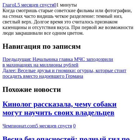
ГлагоL
5 месяцев спустя
0
1 минуты
Когда смотришь старые советские фильмы или фотографии,
на стенах часто видишь четкое разделение: темный низ,
светлый верх. Долгое время это считалось признаком
казенщины и отсутствия вкуса. При первой же возможности
люди закрашивали все одним цветом.
Навигация по записям
Предыдущая:
Начальника главка МЧС заподозрили
в махинациях на миллионы рублей
Далее:
Веселые друзья и гномики: огурцы, которые стоит
посадить вместо надоевшего Германа
Похожие новости
Кинолог рассказала, чему собаки
могут научить своих владельцев
Чемпионат.com
5 месяцев спустя
0
Весна без опасностей: полный гид по