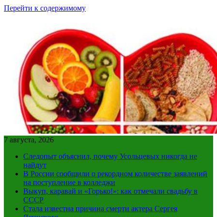
Перейти к содержимому
7 августа, 2026
Следопыт объяснил, почему Усольцевых никогда не
найдут
В России сообщили о рекордном количестве заявлений
на поступление в колледжи
Выкуп, каравай и «Горько!»: как отмечали свадьбу в
СССР
Стала известна причина смерти актера Сергея