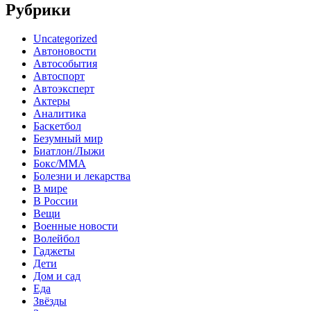
Рубрики
Uncategorized
Автоновости
Автособытия
Автоспорт
Автоэксперт
Актеры
Аналитика
Баскетбол
Безумный мир
Биатлон/Лыжи
Бокс/MMA
Болезни и лекарства
В мире
В России
Вещи
Военные новости
Волейбол
Гаджеты
Дети
Дом и сад
Еда
Звёзды