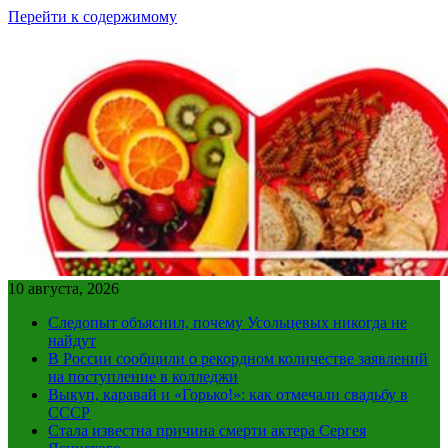
Перейти к содержимому
10 августа, 2026
Следопыт объяснил, почему Усольцевых никогда не
найдут
В России сообщили о рекордном количестве заявлений
на поступление в колледжи
Выкуп, каравай и «Горько!»: как отмечали свадьбу в
СССР
Стала известна причина смерти актера Сергея