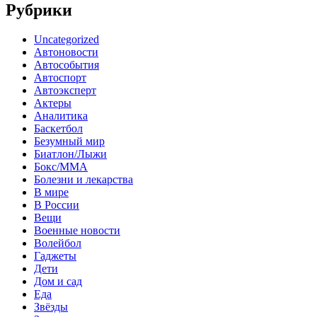
Рубрики
Uncategorized
Автоновости
Автособытия
Автоспорт
Автоэксперт
Актеры
Аналитика
Баскетбол
Безумный мир
Биатлон/Лыжи
Бокс/MMA
Болезни и лекарства
В мире
В России
Вещи
Военные новости
Волейбол
Гаджеты
Дети
Дом и сад
Еда
Звёзды