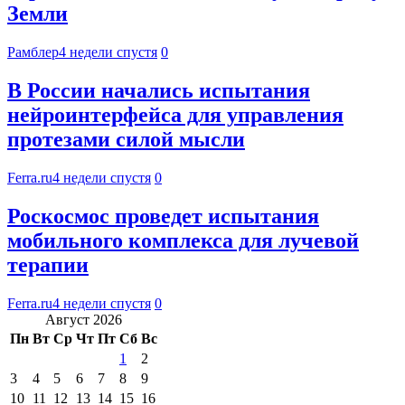
Земли
Рамблер
4 недели спустя
0
В России начались испытания
нейроинтерфейса для управления
протезами силой мысли
Ferra.ru
4 недели спустя
0
Роскосмос проведет испытания
мобильного комплекса для лучевой
терапии
Ferra.ru
4 недели спустя
0
Август 2026
Пн
Вт
Ср
Чт
Пт
Сб
Вс
1
2
3
4
5
6
7
8
9
10
11
12
13
14
15
16