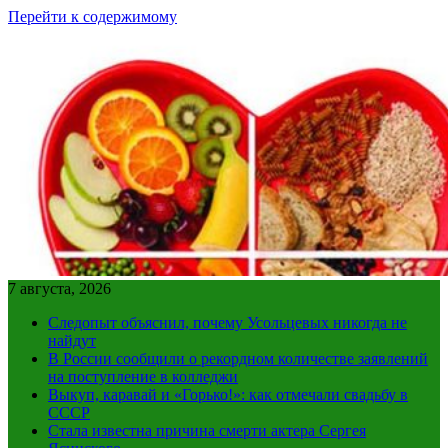
Перейти к содержимому
7 августа, 2026
Следопыт объяснил, почему Усольцевых никогда не
найдут
В России сообщили о рекордном количестве заявлений
на поступление в колледжи
Выкуп, каравай и «Горько!»: как отмечали свадьбу в
СССР
Стала известна причина смерти актера Сергея