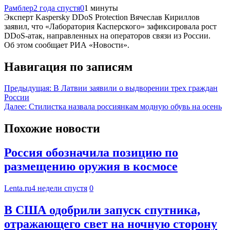
Рамблер
2 года спустя
0
1 минуты
Эксперт Kaspersky DDoS Protection Вячеслав Кириллов
заявил, что «Лаборатория Касперского» зафиксировала рост
DDoS-атак, направленных на операторов связи из России.
Об этом сообщает РИА «Новости».
Навигация по записям
Предыдущая:
В Латвии заявили о выдворении трех граждан
России
Далее:
Стилистка назвала россиянкам модную обувь на осень
Похожие новости
Россия обозначила позицию по
размещению оружия в космосе
Lenta.ru
4 недели спустя
0
В США одобрили запуск спутника,
отражающего свет на ночную сторону