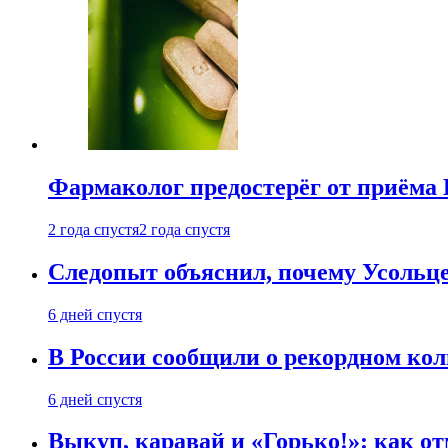
Фармаколог предостерёг от приёма 
2 года спустя
2 года спустя
Следопыт объяснил, почему Усольце
6 дней спустя
В России сообщили о рекордном кол
6 дней спустя
Выкуп, каравай и «Горько!»: как о