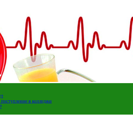
ут
а поступление в колледжи
Р