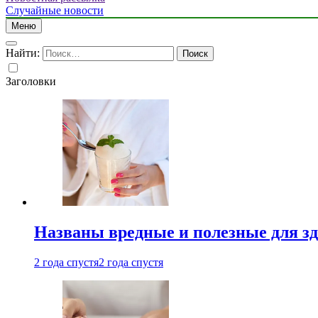
Случайные новости
Меню
Найти:
Заголовки
Названы вредные и полезные для з
2 года спустя
2 года спустя