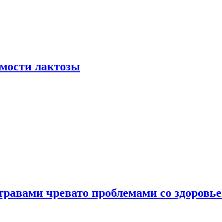
мости лактозы
травами чревато проблемами со здоровь