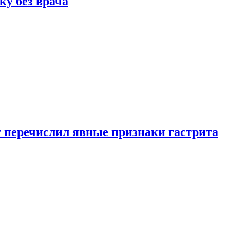
ку без врача
вт перечислил явные признаки гастрита