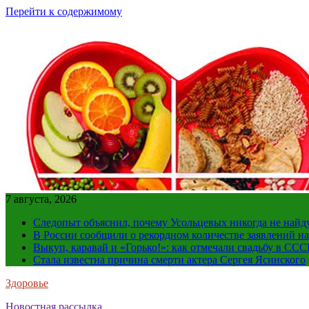
Перейти к содержимому
7 августа, 2026
Следопыт объяснил, почему Усольцевых никогда не найд
В России сообщили о рекордном количестве заявлений н
Выкуп, каравай и «Горько!»: как отмечали свадьбу в ССС
Стала известна причина смерти актера Сергея Ясинского
Здоровье
Новостная рассылка