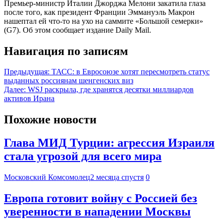
Премьер-министр Италии Джорджа Мелони закатила глаза
после того, как президент Франции Эммануэль Макрон
нашептал ей что-то на ухо на саммите «Большой семерки»
(G7). Об этом сообщает издание Daily Mail.
Навигация по записям
Предыдущая:
ТАСС: в Евросоюзе хотят пересмотреть статус
выданных россиянам шенгенских виз
Далее:
WSJ раскрыла, где хранятся десятки миллиардов
активов Ирана
Похожие новости
Глава МИД Турции: агрессия Израиля
стала угрозой для всего мира
Московский Комсомолец
2 месяца спустя
0
Европа готовит войну с Россией без
уверенности в нападении Москвы