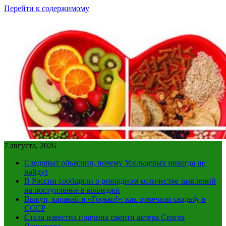
Перейти к содержимому
7 августа, 2026
Следопыт объяснил, почему Усольцевых никогда не
найдут
В России сообщили о рекордном количестве заявлений
на поступление в колледжи
Выкуп, каравай и «Горько!»: как отмечали свадьбу в
СССР
Стала известна причина смерти актера Сергея