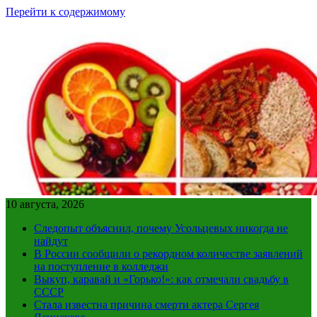
Перейти к содержимому
10 августа, 2026
Следопыт объяснил, почему Усольцевых никогда не
найдут
В России сообщили о рекордном количестве заявлений
на поступление в колледжи
Выкуп, каравай и «Горько!»: как отмечали свадьбу в
СССР
Стала известна причина смерти актера Сергея