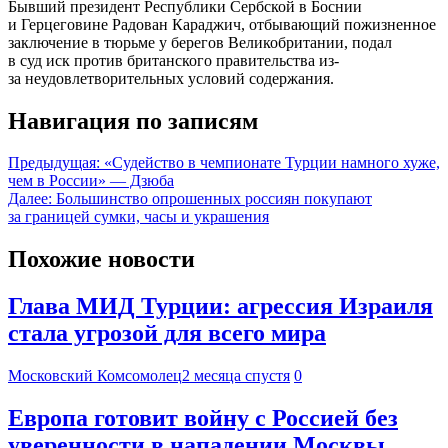
Бывший президент Республики Сербской в Боснии
и Герцеговине Радован Караджич, отбывающий пожизненное
заключение в тюрьме у берегов Великобритании, подал
в суд иск против британского правительства из-
за неудовлетворительных условий содержания.
Навигация по записям
Предыдущая:
«Судейство в чемпионате Турции намного хуже,
чем в России» — Дзюба
Далее:
Большинство опрошенных россиян покупают
за границей сумки, часы и украшения
Похожие новости
Глава МИД Турции: агрессия Израиля
стала угрозой для всего мира
Московский Комсомолец
2 месяца спустя
0
Европа готовит войну с Россией без
уверенности в нападении Москвы