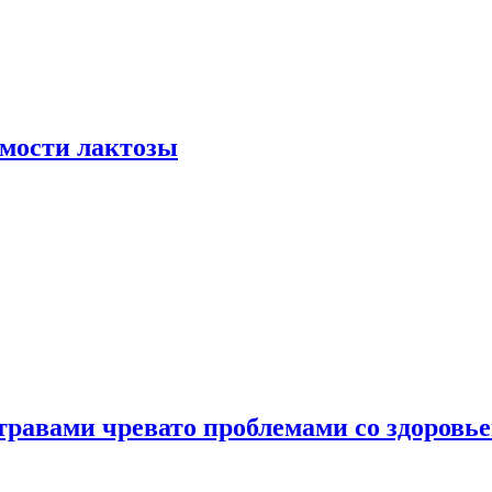
мости лактозы
травами чревато проблемами со здоровь