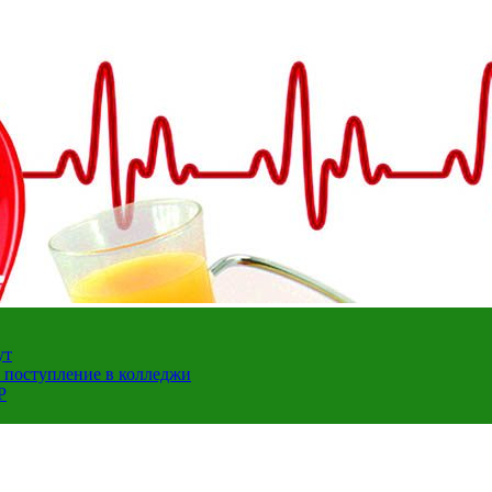
ут
а поступление в колледжи
Р