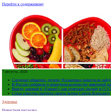
Перейти к содержимому
7 августа, 2026
Следопыт объяснил, почему Усольцевых никогда не найд
В России сообщили о рекордном количестве заявлений н
Выкуп, каравай и «Горько!»: как отмечали свадьбу в ССС
Стала известна причина смерти актера Сергея Ясинского
Здоровье
Новостная рассылка