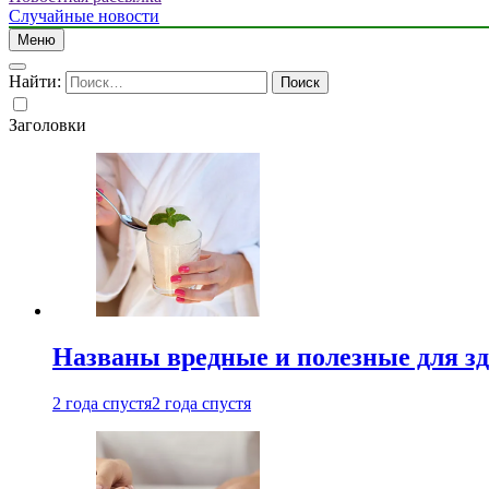
Случайные новости
Меню
Найти:
Заголовки
Названы вредные и полезные для з
2 года спустя
2 года спустя