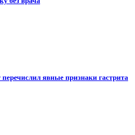
ку без врача
вт перечислил явные признаки гастрита