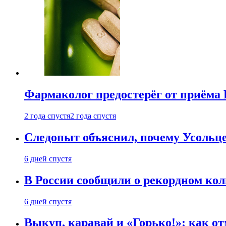
Фармаколог предостерёг от приёма 
2 года спустя
2 года спустя
Следопыт объяснил, почему Усольце
6 дней спустя
В России сообщили о рекордном кол
6 дней спустя
Выкуп, каравай и «Горько!»: как о