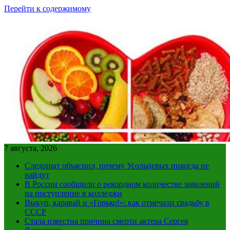
Перейти к содержимому
7 августа, 2026
Следопыт объяснил, почему Усольцевых никогда не
найдут
В России сообщили о рекордном количестве заявлений
на поступление в колледжи
Выкуп, каравай и «Горько!»: как отмечали свадьбу в
СССР
Стала известна причина смерти актера Сергея