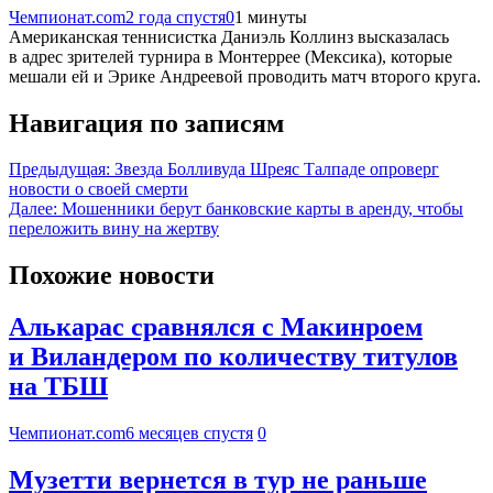
Чемпионат.com
2 года спустя
0
1 минуты
Американская теннисистка Даниэль Коллинз высказалась
в адрес зрителей турнира в Монтеррее (Мексика), которые
мешали ей и Эрике Андреевой проводить матч второго круга.
Навигация по записям
Предыдущая:
Звезда Болливуда Шреяс Талпаде опроверг
новости о своей смерти
Далее:
Мошенники берут банковские карты в аренду, чтобы
переложить вину на жертву
Похожие новости
Алькарас сравнялся с Макинроем
и Виландером по количеству титулов
на ТБШ
Чемпионат.com
6 месяцев спустя
0
Музетти вернется в тур не раньше