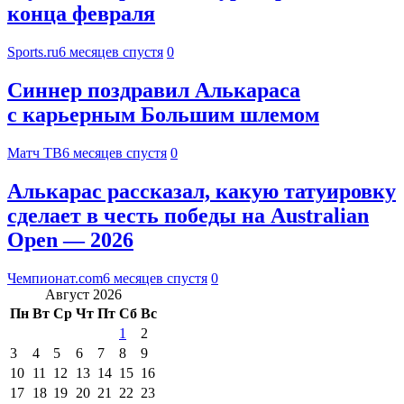
конца февраля
Sports.ru
6 месяцев спустя
0
Синнер поздравил Алькараса
с карьерным Большим шлемом
Матч ТВ
6 месяцев спустя
0
Алькарас рассказал, какую татуировку
сделает в честь победы на Australian
Open — 2026
Чемпионат.com
6 месяцев спустя
0
Август 2026
Пн
Вт
Ср
Чт
Пт
Сб
Вс
1
2
3
4
5
6
7
8
9
10
11
12
13
14
15
16
17
18
19
20
21
22
23