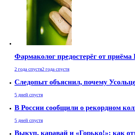
Фармаколог предостерёг от приёма 
2 года спустя
2 года спустя
Следопыт объяснил, почему Усольце
5 дней спустя
В России сообщили о рекордном кол
5 дней спустя
Выкуп, каравай и «Горько!»: как о