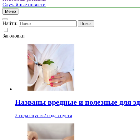
Случайные новости
Меню
Найти:
Заголовки
Названы вредные и полезные для з
2 года спустя
2 года спустя