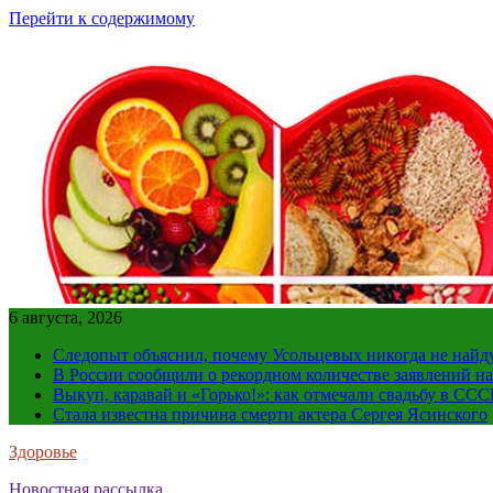
Перейти к содержимому
6 августа, 2026
Следопыт объяснил, почему Усольцевых никогда не найд
В России сообщили о рекордном количестве заявлений н
Выкуп, каравай и «Горько!»: как отмечали свадьбу в ССС
Стала известна причина смерти актера Сергея Ясинского
Здоровье
Новостная рассылка