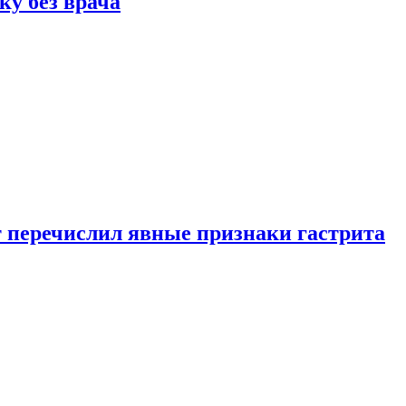
ку без врача
вт перечислил явные признаки гастрита