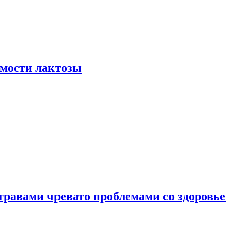
мости лактозы
травами чревато проблемами со здоровь