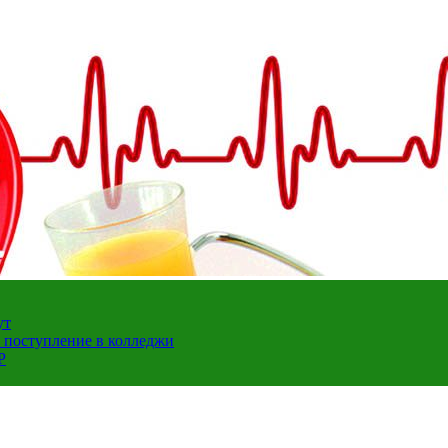
ут
а поступление в колледжи
Р