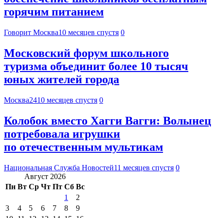
горячим питанием
Говорит Москва
10 месяцев спустя
0
Московский форум школьного
туризма объединит более 10 тысяч
юных жителей города
Москва24
10 месяцев спустя
0
Колобок вместо Хагги Вагги: Волынец
потребовала игрушки
по отечественным мультикам
Национальная Служба Новостей
11 месяцев спустя
0
Август 2026
Пн
Вт
Ср
Чт
Пт
Сб
Вс
1
2
3
4
5
6
7
8
9