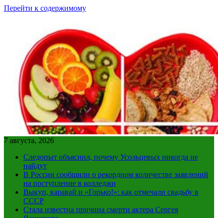
Перейти к содержимому
7 августа, 2026
Следопыт объяснил, почему Усольцевых никогда не
найдут
В России сообщили о рекордном количестве заявлений
на поступление в колледжи
Выкуп, каравай и «Горько!»: как отмечали свадьбу в
СССР
Стала известна причина смерти актера Сергея