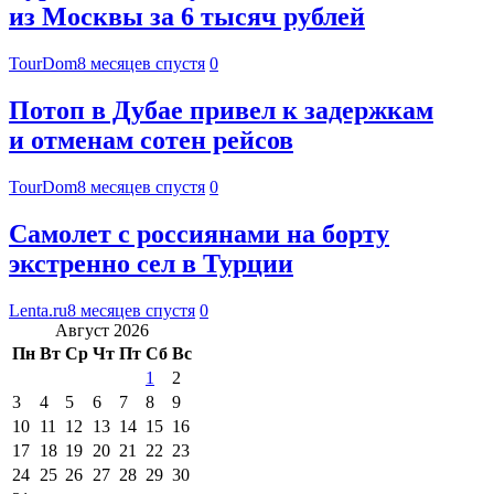
из Москвы за 6 тысяч рублей
TourDom
8 месяцев спустя
0
Потоп в Дубае привел к задержкам
и отменам сотен рейсов
TourDom
8 месяцев спустя
0
Самолет с россиянами на борту
экстренно сел в Турции
Lenta.ru
8 месяцев спустя
0
Август 2026
Пн
Вт
Ср
Чт
Пт
Сб
Вс
1
2
3
4
5
6
7
8
9
10
11
12
13
14
15
16
17
18
19
20
21
22
23
24
25
26
27
28
29
30