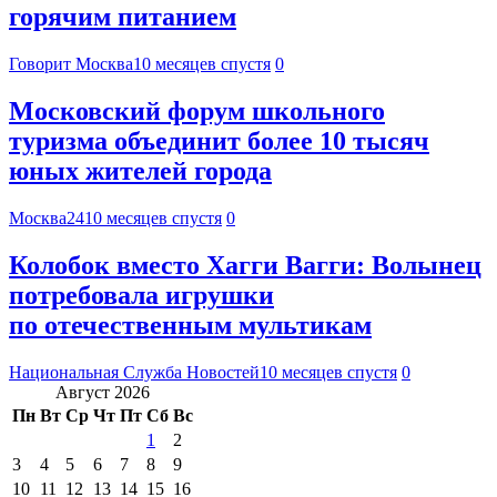
горячим питанием
Говорит Москва
10 месяцев спустя
0
Московский форум школьного
туризма объединит более 10 тысяч
юных жителей города
Москва24
10 месяцев спустя
0
Колобок вместо Хагги Вагги: Волынец
потребовала игрушки
по отечественным мультикам
Национальная Служба Новостей
10 месяцев спустя
0
Август 2026
Пн
Вт
Ср
Чт
Пт
Сб
Вс
1
2
3
4
5
6
7
8
9
10
11
12
13
14
15
16