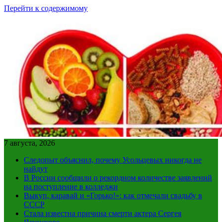
Перейти к содержимому
7 августа, 2026
Следопыт объяснил, почему Усольцевых никогда не
найдут
В России сообщили о рекордном количестве заявлений
на поступление в колледжи
Выкуп, каравай и «Горько!»: как отмечали свадьбу в
СССР
Стала известна причина смерти актера Сергея