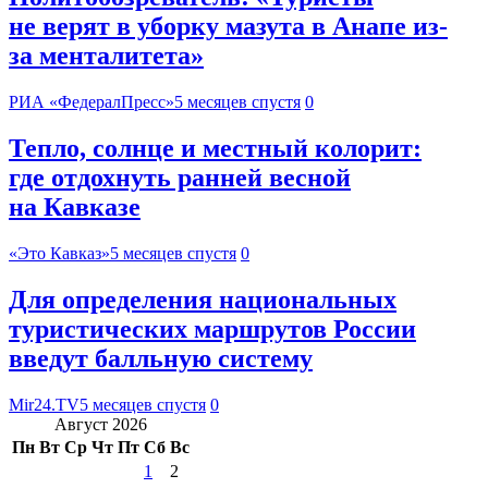
не верят в уборку мазута в Анапе из-
за менталитета»
РИА «ФедералПресс»
5 месяцев спустя
0
Тепло, солнце и местный колорит:
где отдохнуть ранней весной
на Кавказе
«Это Кавказ»
5 месяцев спустя
0
Для определения национальных
туристических маршрутов России
введут балльную систему
Mir24.TV
5 месяцев спустя
0
Август 2026
Пн
Вт
Ср
Чт
Пт
Сб
Вс
1
2