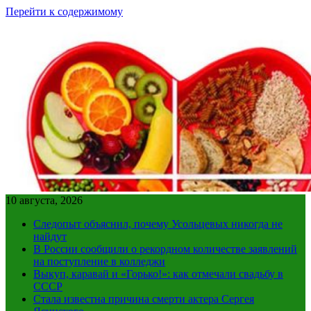
Перейти к содержимому
10 августа, 2026
Следопыт объяснил, почему Усольцевых никогда не
найдут
В России сообщили о рекордном количестве заявлений
на поступление в колледжи
Выкуп, каравай и «Горько!»: как отмечали свадьбу в
СССР
Стала известна причина смерти актера Сергея