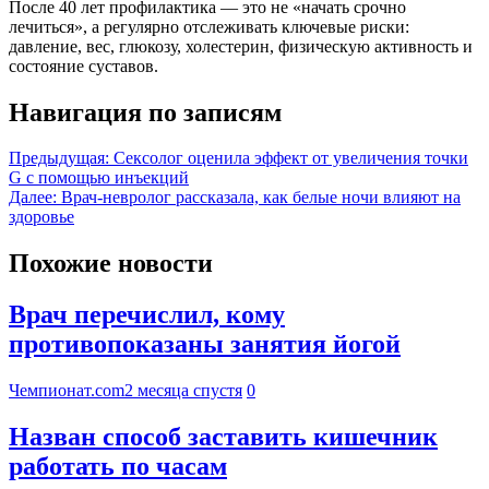
После 40 лет профилактика — это не «начать срочно
лечиться», а регулярно отслеживать ключевые риски:
давление, вес, глюкозу, холестерин, физическую активность и
состояние суставов.
Навигация по записям
Предыдущая:
Сексолог оценила эффект от увеличения точки
G с помощью инъекций
Далее:
Врач-невролог рассказала, как белые ночи влияют на
здоровье
Похожие новости
Врач перечислил, кому
противопоказаны занятия йогой
Чемпионат.com
2 месяца спустя
0
Назван способ заставить кишечник
работать по часам