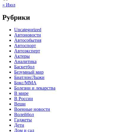
« Июл
Рубрики
Uncategorized
Автоновости
Автособытия
Автоспорт
Автоэксперт
Актеры
Аналитика
Баскетбол
Безумный мир
Биатлон/Лыжи
Бокс/MMA
Болезни и лекарства
В мире
В России
Вещи
Военные новости
Волейбол
Гаджеты
Дети
Дом и сад