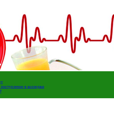
ут
а поступление в колледжи
Р