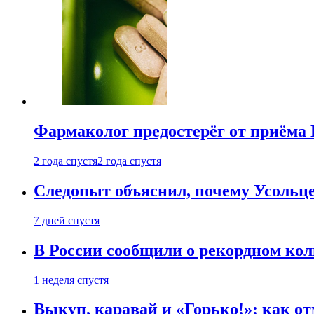
Фармаколог предостерёг от приёма 
2 года спустя
2 года спустя
Следопыт объяснил, почему Усольце
7 дней спустя
В России сообщили о рекордном кол
1 неделя спустя
Выкуп, каравай и «Горько!»: как о