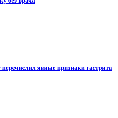
ку без врача
вт перечислил явные признаки гастрита