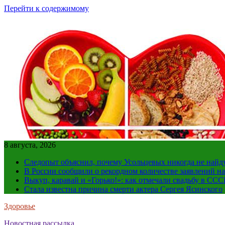
Перейти к содержимому
8 августа, 2026
Следопыт объяснил, почему Усольцевых никогда не найд
В России сообщили о рекордном количестве заявлений н
Выкуп, каравай и «Горько!»: как отмечали свадьбу в ССС
Стала известна причина смерти актера Сергея Ясинского
Здоровье
Новостная рассылка