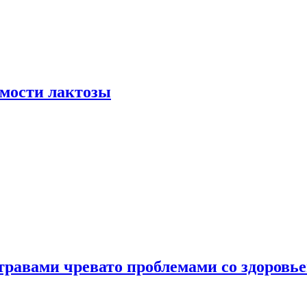
мости лактозы
травами чревато проблемами со здоровь