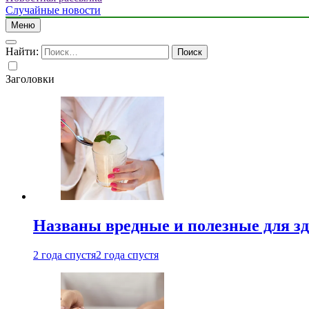
Случайные новости
Меню
Найти:
Заголовки
Названы вредные и полезные для з
2 года спустя
2 года спустя