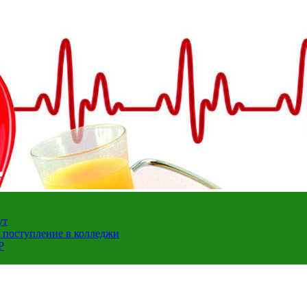
ут
а поступление в колледжи
Р