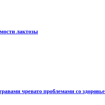
мости лактозы
травами чревато проблемами со здоровь