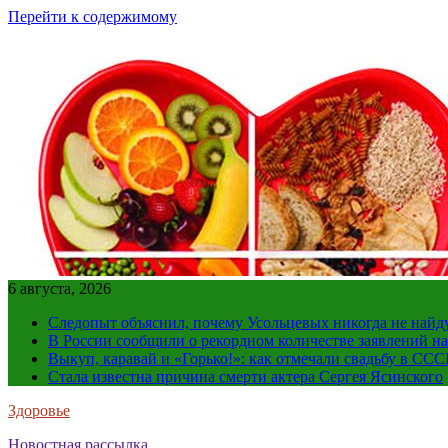
Перейти к содержимому
6 августа, 2026
Следопыт объяснил, почему Усольцевых никогда не найд
В России сообщили о рекордном количестве заявлений н
Выкуп, каравай и «Горько!»: как отмечали свадьбу в ССС
Стала известна причина смерти актера Сергея Ясинского
Здоровье
Новостная рассылка