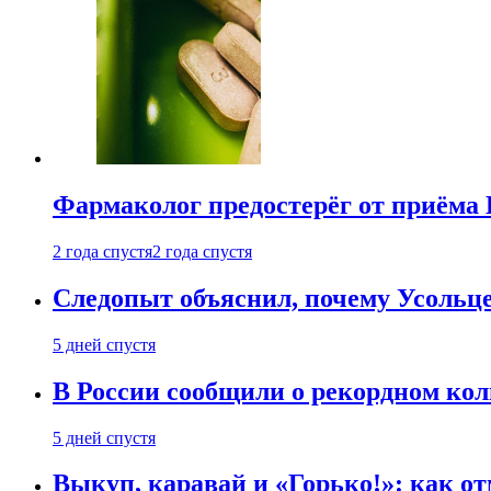
Фармаколог предостерёг от приёма 
2 года спустя
2 года спустя
Следопыт объяснил, почему Усольце
5 дней спустя
В России сообщили о рекордном кол
5 дней спустя
Выкуп, каравай и «Горько!»: как о