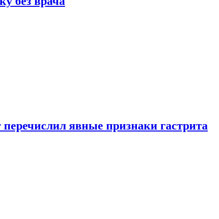
ку без врача
вт перечислил явные признаки гастрита