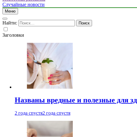
Случайные новости
Меню
Найти:
Заголовки
Названы вредные и полезные для з
2 года спустя
2 года спустя