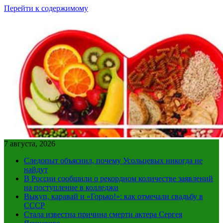
Перейти к содержимому
7 августа, 2026
Следопыт объяснил, почему Усольцевых никогда не
найдут
В России сообщили о рекордном количестве заявлений
на поступление в колледжи
Выкуп, каравай и «Горько!»: как отмечали свадьбу в
СССР
Стала известна причина смерти актера Сергея