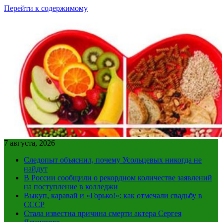
Перейти к содержимому
7 августа, 2026
Следопыт объяснил, почему Усольцевых никогда не
найдут
В России сообщили о рекордном количестве заявлений
на поступление в колледжи
Выкуп, каравай и «Горько!»: как отмечали свадьбу в
СССР
Стала известна причина смерти актера Сергея