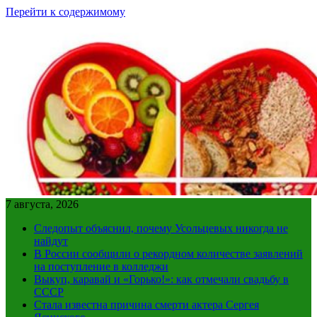
Перейти к содержимому
7 августа, 2026
Следопыт объяснил, почему Усольцевых никогда не
найдут
В России сообщили о рекордном количестве заявлений
на поступление в колледжи
Выкуп, каравай и «Горько!»: как отмечали свадьбу в
СССР
Стала известна причина смерти актера Сергея