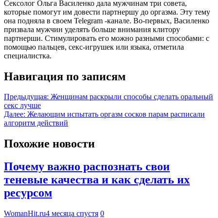
Сексолог Ольга Василенко дала мужчинам три совета,
которые помогут им довести партнершу до оргазма. Эту тему
она подняла в своем Telegram -канале. Во-первых, Василенко
призвала мужчин уделять больше внимания клитору
партнерши. Стимулировать его можно разными способами: с
помощью пальцев, секс-игрушек или языка, отметила
специалистка.
Навигация по записям
Предыдущая:
Женщинам раскрыли способы сделать оральный
секс лучше
Далее:
Желающим испытать оргазм сосков парам расписали
алгоритм действий
Похожие новости
Почему важно распознать свои
теневые качества и как сделать их
ресурсом
WomanHit.ru
4 месяца спустя
0