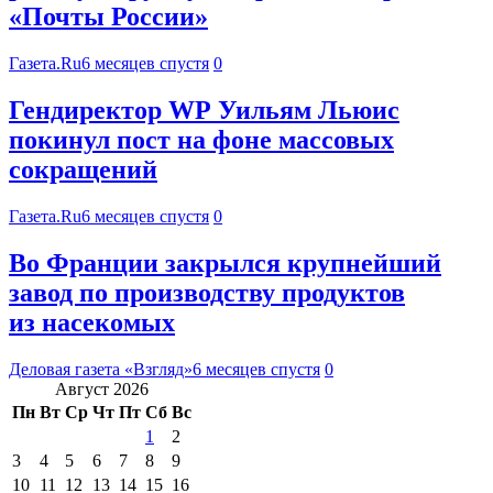
«Почты России»
Газета.Ru
6 месяцев спустя
0
Гендиректор WP Уильям Льюис
покинул пост на фоне массовых
сокращений
Газета.Ru
6 месяцев спустя
0
Во Франции закрылся крупнейший
завод по производству продуктов
из насекомых
Деловая газета «Взгляд»
6 месяцев спустя
0
Август 2026
Пн
Вт
Ср
Чт
Пт
Сб
Вс
1
2
3
4
5
6
7
8
9
10
11
12
13
14
15
16