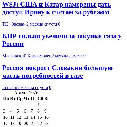
WSJ: США и Катар намерены дать
доступ Ирану к счетам за рубежом
ТК «Звезда»
2 месяца спустя
0
КНР сильно увеличила закупки газа у
России
Московский Комсомолец
2 месяца спустя
0
Россия покроет Словакии большую
часть потребностей в газе
Lenta.ru
2 месяца спустя
0
Август 2026
Пн
Вт
Ср
Чт
Пт
Сб
Вс
1
2
3
4
5
6
7
8
9
10
11
12
13
14
15
16
17
18
19
20
21
22
23