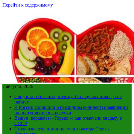
Перейти к содержимому
7 августа, 2026
Следопыт объяснил, почему Усольцевых никогда не
найдут
В России сообщили о рекордном количестве заявлений
на поступление в колледжи
Выкуп, каравай и «Горько!»: как отмечали свадьбу в
СССР
Стала известна причина смерти актера Сергея