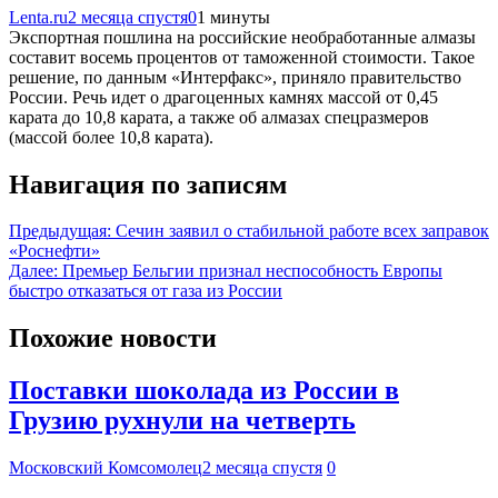
Lenta.ru
2 месяца спустя
0
1 минуты
Экспортная пошлина на российские необработанные алмазы
составит восемь процентов от таможенной стоимости. Такое
решение, по данным «Интерфакс», приняло правительство
России. Речь идет о драгоценных камнях массой от 0,45
карата до 10,8 карата, а также об алмазах спецразмеров
(массой более 10,8 карата).
Навигация по записям
Предыдущая:
Сечин заявил о стабильной работе всех заправок
«Роснефти»
Далее:
Премьер Бельгии признал неспособность Европы
быстро отказаться от газа из России
Похожие новости
Поставки шоколада из России в
Грузию рухнули на четверть
Московский Комсомолец
2 месяца спустя
0