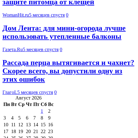
защите питомца от клещей
WomanHit.ru
5 месяцев спустя
0
Дом Лента: для мини-огорода лучше
использовать утепленные балконы
Газета.Ru
5 месяцев спустя
0
Рассада перца вытягивается и чахнет?
Скорее всего, вы допустили одну из
этих ошибок
ГлагоL
5 месяцев спустя
0
Август 2026
Пн
Вт
Ср
Чт
Пт
Сб
Вс
1
2
3
4
5
6
7
8
9
10
11
12
13
14
15
16
17
18
19
20
21
22
23