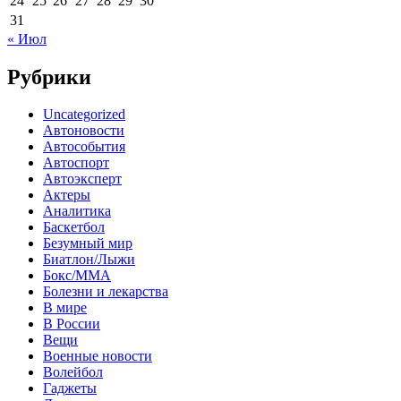
24
25
26
27
28
29
30
31
« Июл
Рубрики
Uncategorized
Автоновости
Автособытия
Автоспорт
Автоэксперт
Актеры
Аналитика
Баскетбол
Безумный мир
Биатлон/Лыжи
Бокс/MMA
Болезни и лекарства
В мире
В России
Вещи
Военные новости
Волейбол
Гаджеты