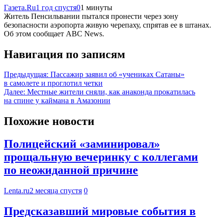
Газета.Ru
1 год спустя
0
1 минуты
Житель Пенсильвании пытался пронести через зону
безопасности аэропорта живую черепаху, спрятав ее в штанах.
Об этом сообщает ABC News.
Навигация по записям
Предыдущая:
Пассажир заявил об «учениках Сатаны»
в самолете и проглотил четки
Далее:
Местные жители сняли, как анаконда прокатилась
на спине у каймана в Амазонии
Похожие новости
Полицейский «заминировал»
прощальную вечеринку с коллегами
по неожиданной причине
Lenta.ru
2 месяца спустя
0
Предсказавший мировые события в