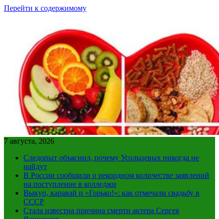
Перейти к содержимому
7 августа, 2026
Следопыт объяснил, почему Усольцевых никогда не
найдут
В России сообщили о рекордном количестве заявлений
на поступление в колледжи
Выкуп, каравай и «Горько!»: как отмечали свадьбу в
СССР
Стала известна причина смерти актера Сергея