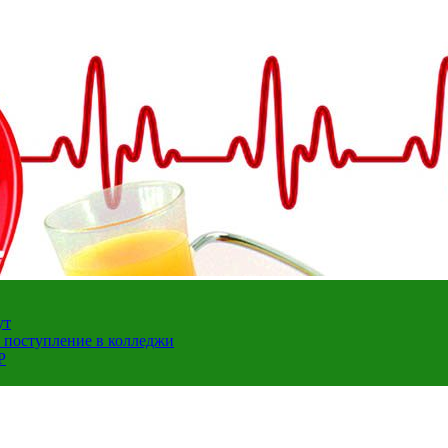
ут
а поступление в колледжи
Р