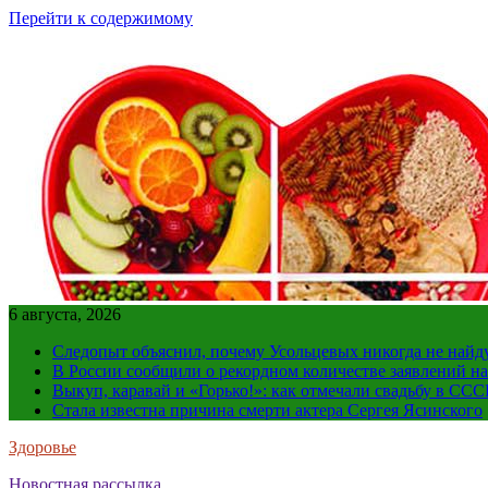
Перейти к содержимому
6 августа, 2026
Следопыт объяснил, почему Усольцевых никогда не найд
В России сообщили о рекордном количестве заявлений н
Выкуп, каравай и «Горько!»: как отмечали свадьбу в ССС
Стала известна причина смерти актера Сергея Ясинского
Здоровье
Новостная рассылка