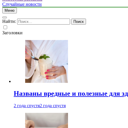
Случайные новости
Меню
Найти:
Заголовки
Названы вредные и полезные для з
2 года спустя
2 года спустя