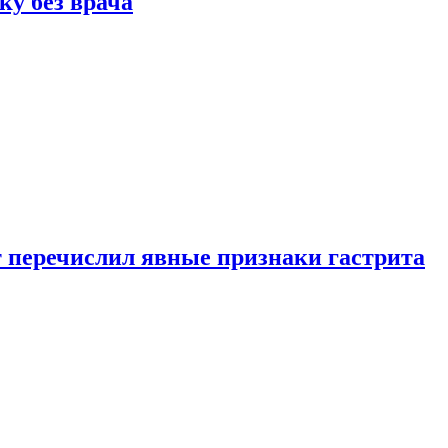
ку без врача
вт перечислил явные признаки гастрита