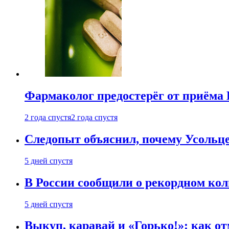
Фармаколог предостерёг от приёма 
2 года спустя
2 года спустя
Следопыт объяснил, почему Усольце
5 дней спустя
В России сообщили о рекордном кол
5 дней спустя
Выкуп, каравай и «Горько!»: как о