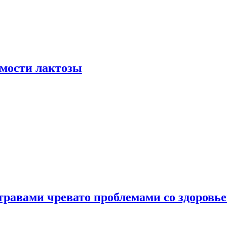
мости лактозы
травами чревато проблемами со здоровь