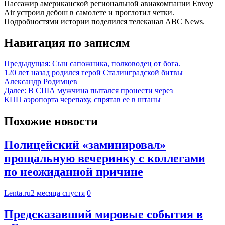
Пассажир американской региональной авиакомпании Envoy
Air устроил дебош в самолете и проглотил четки.
Подробностями истории поделился телеканал ABC News.
Навигация по записям
Предыдущая:
Сын сапожника, полководец от бога.
120 лет назад родился герой Сталинградской битвы
Александр Родимцев
Далее:
В США мужчина пытался пронести через
КПП аэропорта черепаху, спрятав ее в штаны
Похожие новости
Полицейский «заминировал»
прощальную вечеринку с коллегами
по неожиданной причине
Lenta.ru
2 месяца спустя
0
Предсказавший мировые события в