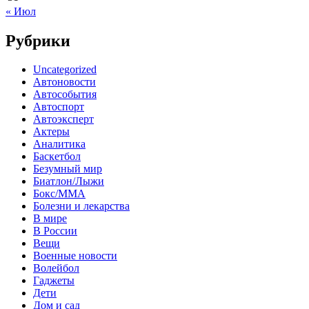
« Июл
Рубрики
Uncategorized
Автоновости
Автособытия
Автоспорт
Автоэксперт
Актеры
Аналитика
Баскетбол
Безумный мир
Биатлон/Лыжи
Бокс/MMA
Болезни и лекарства
В мире
В России
Вещи
Военные новости
Волейбол
Гаджеты
Дети
Дом и сад