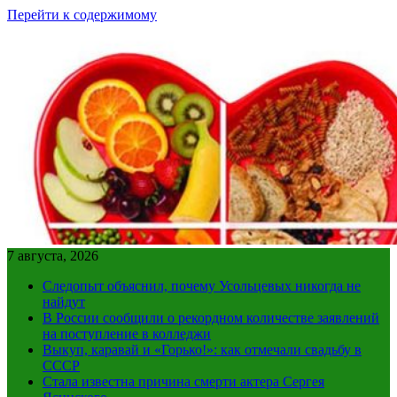
Перейти к содержимому
7 августа, 2026
Следопыт объяснил, почему Усольцевых никогда не
найдут
В России сообщили о рекордном количестве заявлений
на поступление в колледжи
Выкуп, каравай и «Горько!»: как отмечали свадьбу в
СССР
Стала известна причина смерти актера Сергея