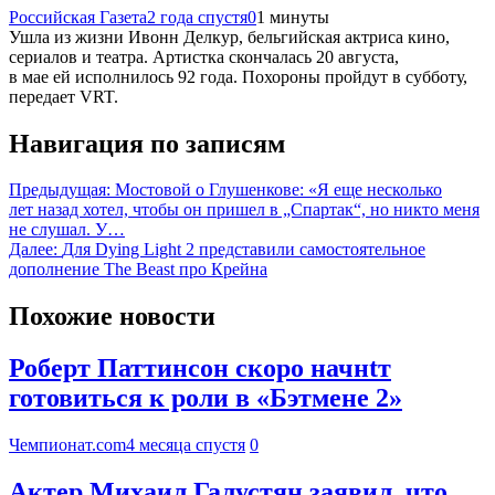
Российская Газета
2 года спустя
0
1 минуты
Ушла из жизни Ивонн Делкур, бельгийская актриса кино,
сериалов и театра. Артистка скончалась 20 августа,
в мае ей исполнилось 92 года. Похороны пройдут в субботу,
передает VRT.
Навигация по записям
Предыдущая:
Мостовой о Глушенкове: «Я еще несколько
лет назад хотел, чтобы он пришел в „Спартак“, но никто меня
не слушал. У…
Далее:
Для Dying Light 2 представили самостоятельное
дополнение The Beast про Крейна
Похожие новости
Роберт Паттинсон скоро начнtт
готовиться к роли в «Бэтмене 2»
Чемпионат.com
4 месяца спустя
0
Актер Михаил Галустян заявил, что