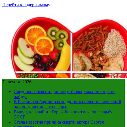
Перейти к содержимому
7 августа, 2026
Следопыт объяснил, почему Усольцевых никогда не
найдут
В России сообщили о рекордном количестве заявлений
на поступление в колледжи
Выкуп, каравай и «Горько!»: как отмечали свадьбу в
СССР
Стала известна причина смерти актера Сергея