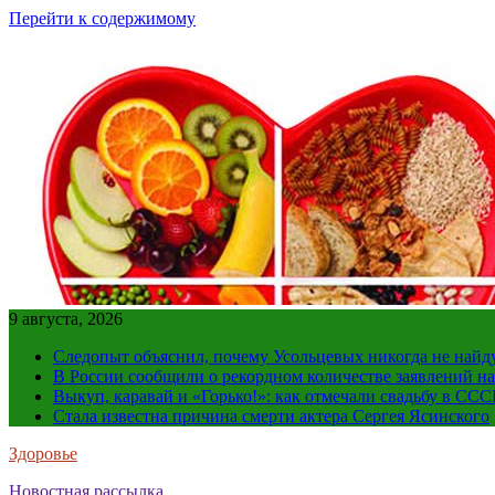
Перейти к содержимому
9 августа, 2026
Следопыт объяснил, почему Усольцевых никогда не найд
В России сообщили о рекордном количестве заявлений н
Выкуп, каравай и «Горько!»: как отмечали свадьбу в ССС
Стала известна причина смерти актера Сергея Ясинского
Здоровье
Новостная рассылка