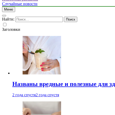
Случайные новости
Меню
Найти:
Заголовки
Названы вредные и полезные для з
2 года спустя
2 года спустя