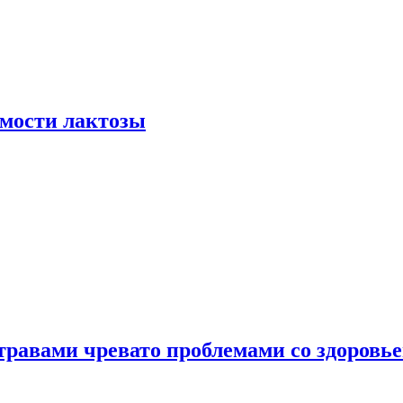
мости лактозы
травами чревато проблемами со здоровь